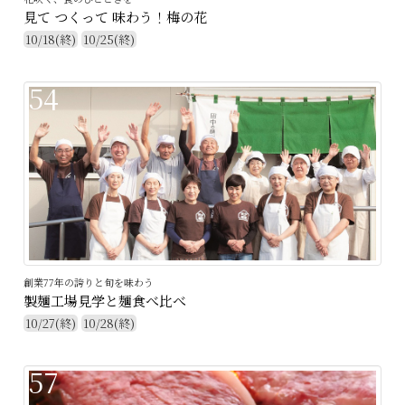
見て つくって 味わう！梅の花
10/18(終)
10/25(終)
54
創業77年の誇りと旬を味わう
製麺工場見学と麺食べ比べ
10/27(終)
10/28(終)
57