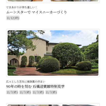
できあがりが待ち遠しい！
ムーンスターで マイスニーカーづくり
11/12(終)
4
広々とした芝生に南欧風の佇まい
90年の時を刻む 石橋迎賓館特別見学
11/7(終)
11/7(終)
11/7(終)
11/7(終)