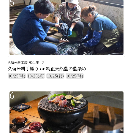
5
久留米絣工房｢藍生庵｣で
久留米絣手織り or 純正天然藍の藍染め
10/25(終)
10/25(終)
10/25(終)
10/25(終)
6