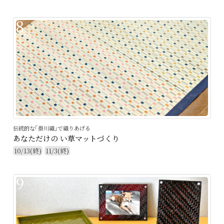
8
伝統的な｢掛川織｣で織りあげる
あなただけの い草マットづくり
10/13(終)
11/3(終)
9