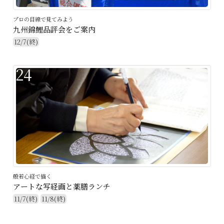
プロの目線で見てみよう
九州錦鯉品評会をご案内
12/7(終)
24
般若心経で描く
アートな写経画と薬膳ランチ
11/7(終)
11/8(終)