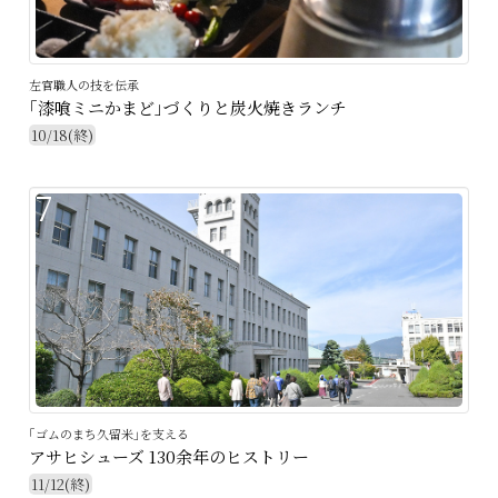
左官職人の技を伝承
｢漆喰ミニかまど｣づくりと炭火焼きランチ
10/18(終)
7
｢ゴムのまち久留米｣を支える
アサヒシューズ 130余年のヒストリー
11/12(終)