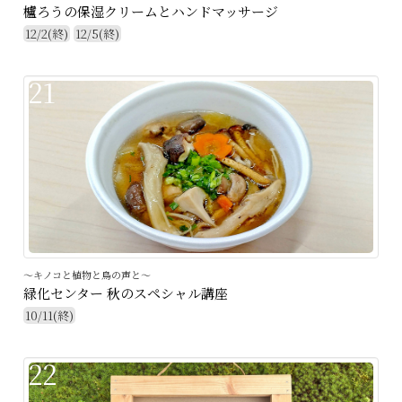
櫨ろうの保湿クリームとハンドマッサージ
12/2(終)
12/5(終)
21
～キノコと植物と鳥の声と～
緑化センター 秋のスペシャル講座
10/11(終)
22