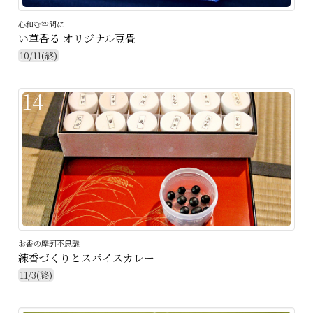
心和む空間に
い草香る オリジナル豆畳
10/11(終)
14
お香の摩訶不思議
練香づくりとスパイスカレー
11/3(終)