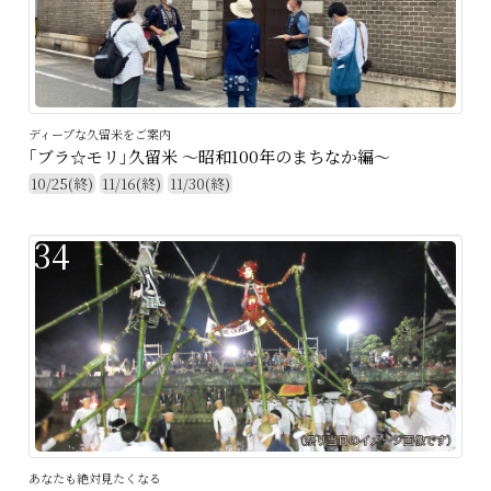
ディープな久留米をご案内
｢ブラ☆モリ｣久留米 〜昭和100年のまちなか編～
10/25(終)
11/16(終)
11/30(終)
34
あなたも絶対見たくなる