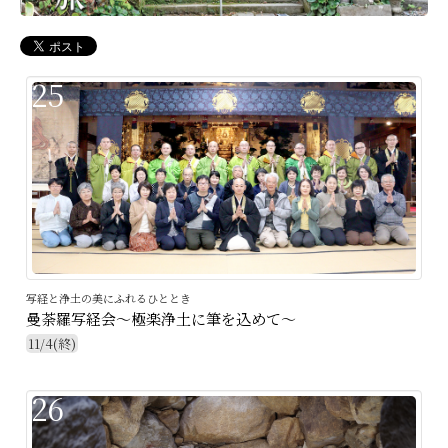
25
写経と浄土の美にふれるひととき
曼荼羅写経会～極楽浄土に筆を込めて～
11/4(終)
26