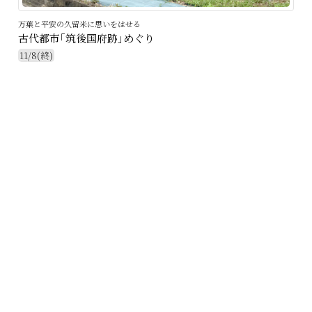
万葉と平安の久留米に思いをはせる
古代都市｢筑後国府跡｣めぐり
11/8(終)