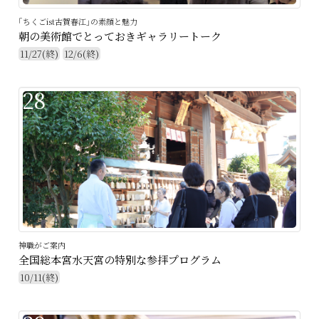
｢ちくごist古賀春江｣の素顔と魅力
朝の美術館でとっておきギャラリートーク
11/27(終)
12/6(終)
28
神職がご案内
全国総本宮水天宮の特別な参拝プログラム
10/11(終)