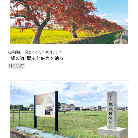
紅葉目前！見どころをご案内します
｢櫨の道｣歴史と魅力を辿る
11/11(終)
37