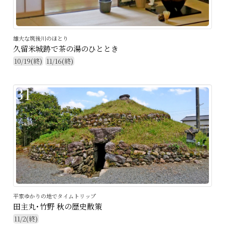
雄大な筑後川のほとり
久留米城跡で茶の湯のひととき
10/19(終)
11/16(終)
31
平家ゆかりの地でタイムトリップ
田主丸･竹野 秋の歴史散策
11/2(終)