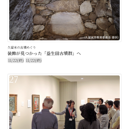
久留米の古墳めぐり
装飾が見つかった「益生田古墳群」へ
11/22(終)
11/22(終)
27