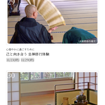
29
心穏やかに過ごすために
己と向き合う 坐禅修行体験
11/23(終)
11/29(終)
30