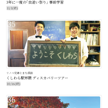
3年に一度の｢虫追い祭り｣ 事前学習
11/1(終)
35
リノベ兄弟とまち探訪
くしわら駅界隈 ディスカバリーツアー
10/16(終)
36