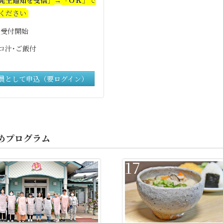
→
ください
0 受付開始
コ汁･ご飯付
員として申込（要ログイン）
めプログラム
17