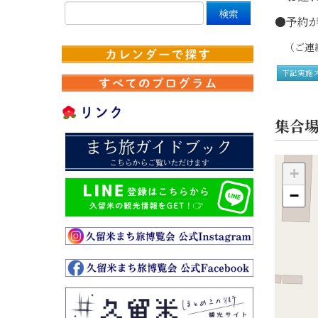
●予約が
（ご連絡
下記実施
集合
+
−