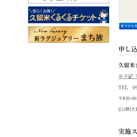
大きな
申し
久留米
※下記
TEL 09
〒830-
((公財
実施