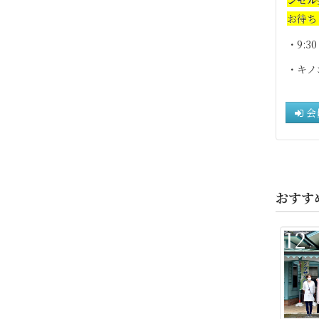
お待ち
・9
:3
・キノ
会
おすす
12