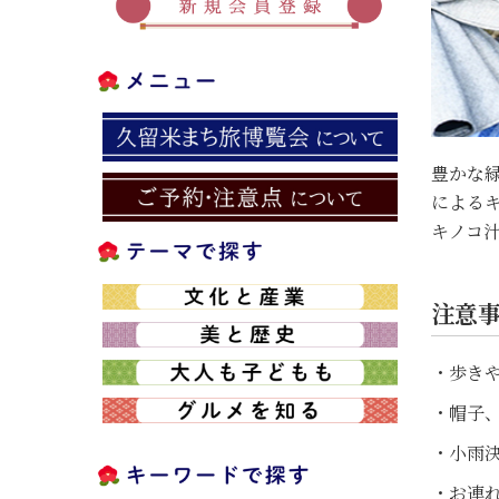
豊かな
による
キノコ
注意
・歩き
・帽子
・小雨
・お連