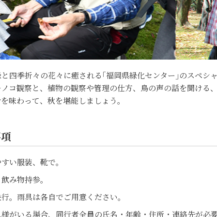
緑と四季折々の花々に癒される｢福岡県緑化センター｣のスペシ
キノコ観察と、植物の観察や管理の仕方、鳥の声の話を聞ける
汁を味わって、秋を堪能しましょう。
事項
やすい服装、靴で。
、飲み物持参。
決行。雨具は各自でご用意ください。
れ様がいる場合、同行者全員の氏名・年齢・住所・連絡先が必