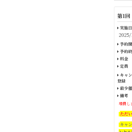
第1回
実施日
2025/
予約開
予約終
料金
定員
キャン
登録
最少催
備考
増員し
ただ
キャ
ンセル