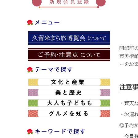
開館前の
市美術
ーをお
注意
・荒天
・お連
◎予約が
会員登