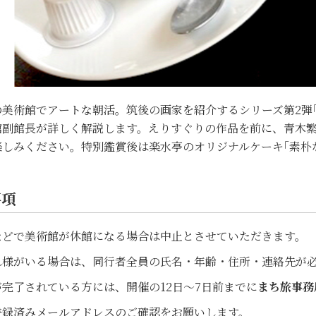
美術館でアートな朝活。筑後の画家を紹介するシリーズ第2弾｢ち
館副館長が詳しく解説します。えりすぐりの作品を前に、青木
楽しみください。特別鑑賞後は楽水亭のオリジナルケーキ｢素朴
事項
などで美術館が休館になる場合は中止とさせていただきます。
れ様がいる場合は、同行者全員の氏名・年齢・住所・連絡先が
完了されている方には、開催の12日～7日前までに
まち旅事務
録済みメールアドレスのご確認をお願いします。