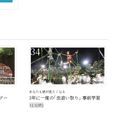
34
あなたも絶対見たくなる
アー
3年に一度の｢虫追い祭り｣ 事前学習
11/1(終)