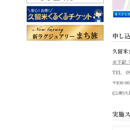
大きな
申し
久留米
※下記
TEL 09
〒830-
((公財
実施