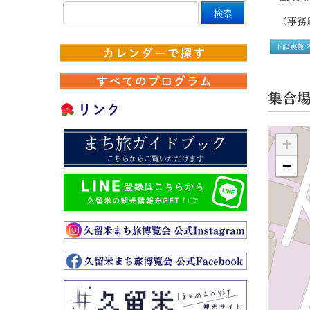
（事務局
下記実施
集合
+
−