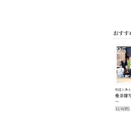
おすす
25
写経と浄土
曼荼羅
～
11/4(終)