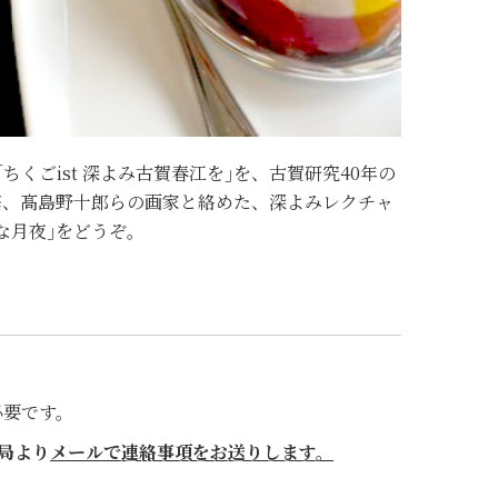
くごist 深よみ古賀春江を｣を、古賀研究40年の
繁、髙島野十郎らの画家と絡めた、深よみレクチャ
な月夜｣をどうぞ。
必要です。
局より
メールで連絡事項をお送りします。