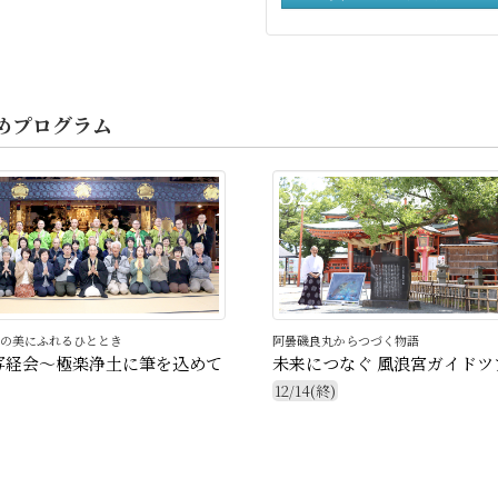
めプログラム
32
の美にふれるひととき
阿曇磯良丸からつづく物語
写経会～極楽浄土に筆を込めて
未来につなぐ 風浪宮ガイドツ
12/14(終)