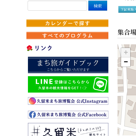
下記実施
集合
+
−