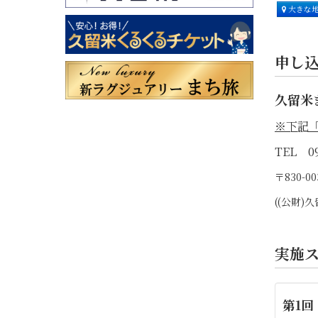
大きな
申し
久留米
※下記
TEL 09
〒830-
((公財
実施
第1回