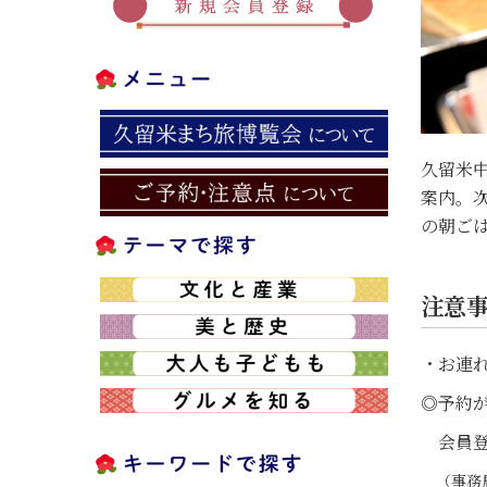
久留米
案内。
の朝ご
注意
・お連
◎予約が
会員登
（事務局