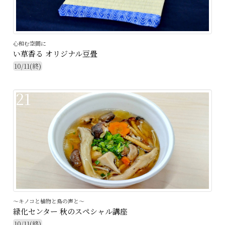
心和む空間に
い草香る オリジナル豆畳
10/11(終)
21
～キノコと植物と鳥の声と～
緑化センター 秋のスペシャル講座
10/11(終)