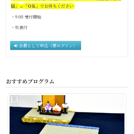
信」
「ＯＫ」
でお待ちください
→
・9:00 受付開始
・社食付
会員として申込（要ログイン）
おすすめプログラム
13