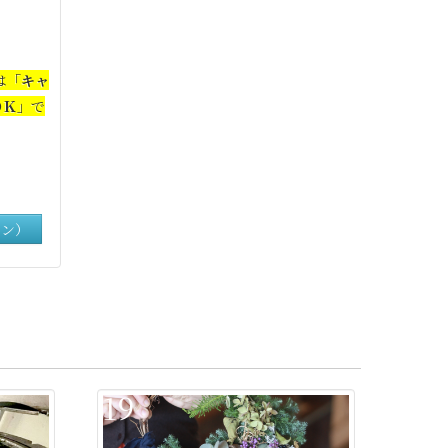
は
「キャ
ＯＫ」
で
イン）
19