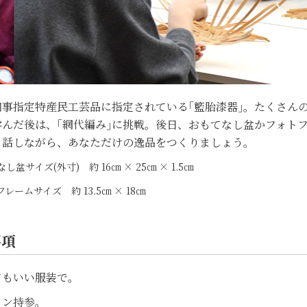
知事指定特産民工芸品に指定されている｢籃胎漆器｣。たくさん
学んだ後は、｢網代編み｣に挑戦。後日、おもてなし盆かフォト
く話しながら、あなただけの逸品をつくりましょう。
し盆サイズ(外寸) 約 16㎝ × 25㎝ × 1.5㎝
ームサイズ 約 13.5㎝ × 18㎝
事項
てもいい服装で。
ロン持参。