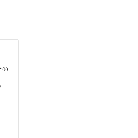
2:00
9
）