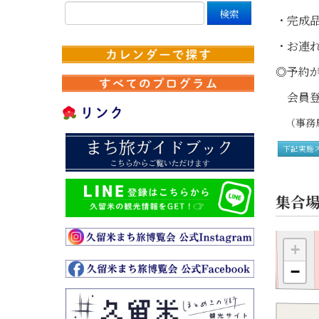
・完成
・お連
◎予約が
会員登
（事務局
下記実施
集合
+
−