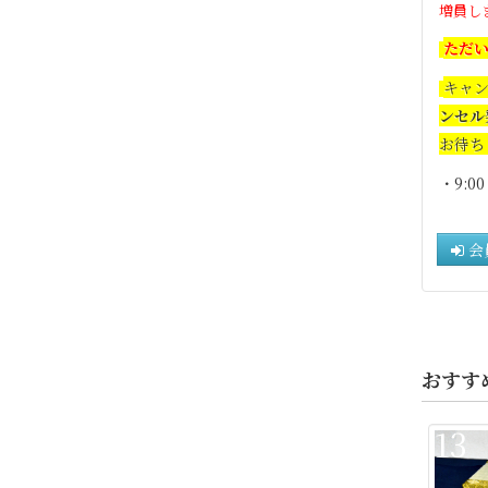
増員し
ただ
キャ
ンセル
お待ち
・9:0
会
おすす
13