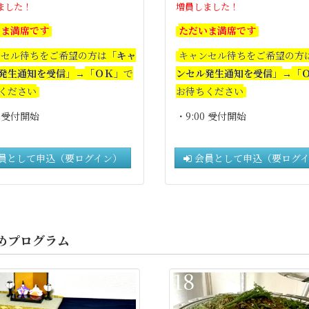
ました！
増員しました！
いま満席です
ただいま満席です
ンセル待ちをご希望の方は
「キャ
キャンセル待ちをご希望の方
発生通知を受信」
「ＯＫ」
で
ンセル発生通知を受信」
「
→
→
ください
お待ちください
0 受付開始
・9:0
0 受付開始
員として申込（要ログイン）
会員として申込（要ログ
めプログラム
18