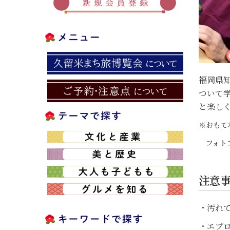
福岡県
ついて
と楽し
※おもてな
フォトフレ
注意
・汚れ
・エプ