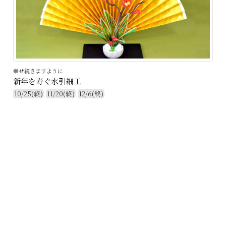
幸せ続きますように
新年を寿ぐ水引細工
10/25(終)
11/20(終)
12/6(終)